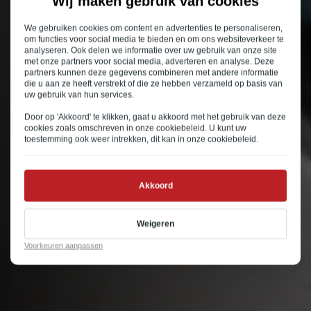
Wij maken gebruik van cookies
We gebruiken cookies om content en advertenties te personaliseren,
om functies voor social media te bieden en om ons websiteverkeer te
analyseren. Ook delen we informatie over uw gebruik van onze site
met onze partners voor social media, adverteren en analyse. Deze
partners kunnen deze gegevens combineren met andere informatie
die u aan ze heeft verstrekt of die ze hebben verzameld op basis van
uw gebruik van hun services.
Door op 'Akkoord' te klikken, gaat u akkoord met het gebruik van deze
cookies zoals omschreven in onze
cookiebeleid
. U kunt uw
toestemming ook weer intrekken, dit kan in onze
cookiebeleid
.
Akkoord
Weigeren
Voorkeuren aanpassen