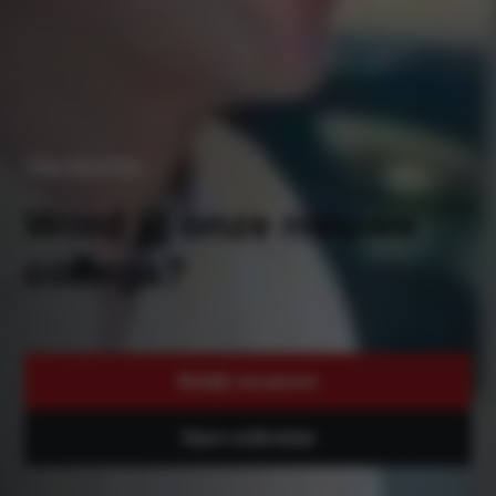
Vacatures
Word jij onze nieuwe
collega?
Bekijk vacatures
Open sollicitatie