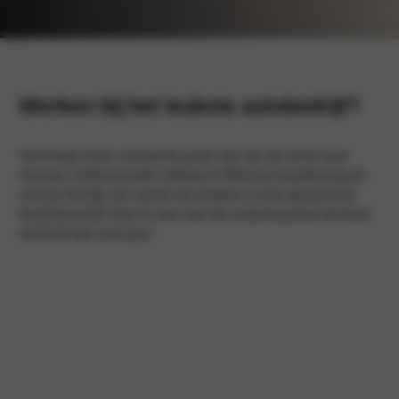
Werken bij het leukste autobedrijf?
Vanwege onze constante groei zijn we op zoek naar
nieuwe, enthousiaste collega’s! Werk jij nauwkeurig en
vind je het fijn om samen te werken in een dynamisch
familiebedrijf? Dan is een van de onderstaande functies
wellicht iets voor jou!