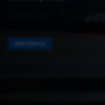
Braber Refer
Neem contact op