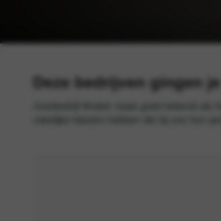
Deze bedrijven gingen j
Autobedrijf Braber staat goed bekend als he
zakelijke klanten hebben die bij ons hun 