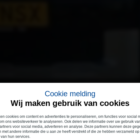
Cookie melding
Wij maken gebruik van cookies
n cookies om content en advertenties te personaliseren, om functies voor social 
om ons websiteverkeer te analyseren. Ook delen we informatie over uw gebruik van
artners voor social media, adverteren en analyse. Deze partners kunnen deze ge
 met andere informatie die u aan ze heeft verstrekt of die ze hebben verzameld op
 van hun services.