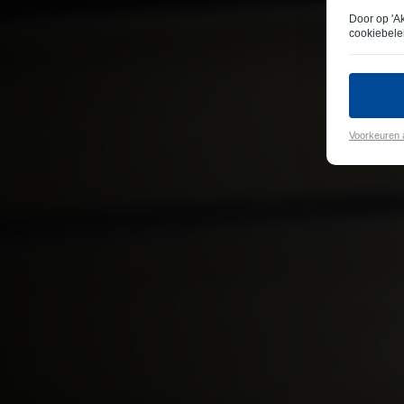
Door op 'A
cookiebele
Voorkeuren