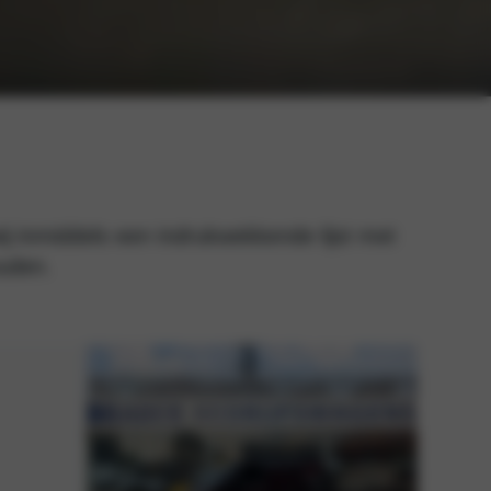
ij inmiddels een indrukwekkende lijst met
ouden.