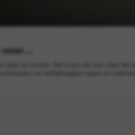
e voor…
t gaat om service. Het is dus niet voor niets dat w
personenauto’s en bedrijfswagens kopen en onderh