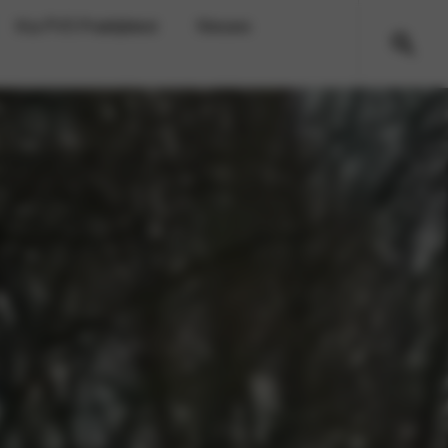
Kia PV5 Praktijktest
Nieuws