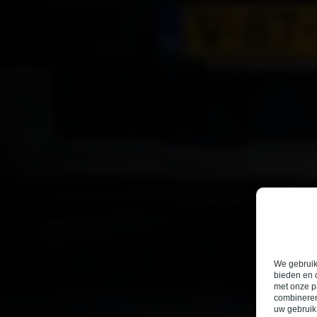
We gebruike
bieden en 
met onze p
combineren
uw gebruik