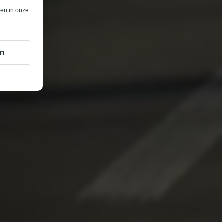
ven in onze
en