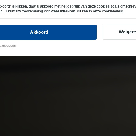
kkoord' te klikken, gaat u akkoord met het gebruik van deze cookies zoals omschre
id
. U kunt uw toestemming ook weer intrekken, dit kan in onze
cookiebeleid
.
Weiger
Akkoord
 aanpassen