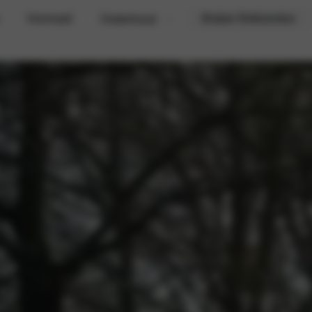
Voorraad
Braber Referenties
Onderhoud
Werkplaatsafspraak
Camperonderhoud