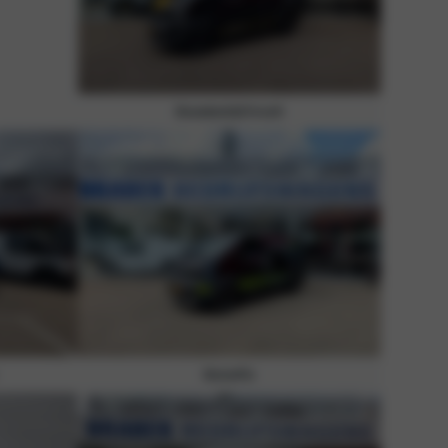
Bouwbedrijf Kreeft
BetonFix