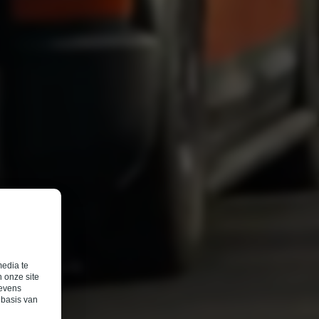
media te
 onze site
gevens
 basis van