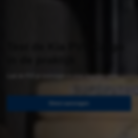
Test de Kia PV5 Cargo
in de praktijk
Laat de PV5 je overtuigen in jouw dagelijks werk.
Direct aanvragen