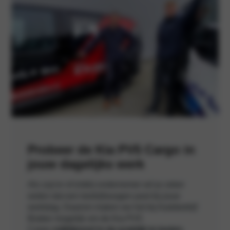
Probeer de Kia PV5 Cargo in
jouw dagelijks werk
Als zzp’er of (mkb) ondernemer wil je zeker
weten dat een bedrijfswagen past bij jouw
werkdag. Daarom maken we het bij Autobedrijf
Braber mogelijk om de Kia PV5
Cargo
vrijblijvend in de praktijk te testen
,