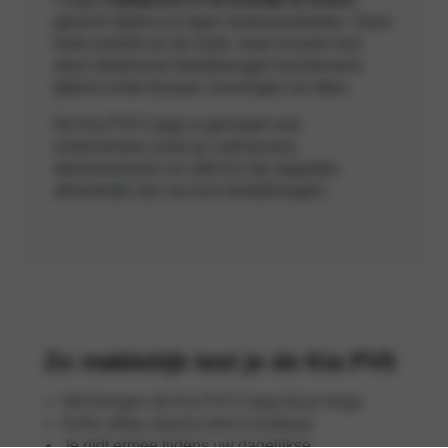
gewoon tijdens je eigen werkzaamheden. Geen
korte proefrit om de hoek, maar ervaren hoe
deze elektrische bedrijfswagen functioneert
tijdens echte klussen, leveringen en ritten.
De Kia PV5 Cargo is gemaakt voor
ondernemers zoals jij: vakmensen,
dienstverleners en mkb’ers die dagelijks
afhankelijk zijn van hun bedrijfswagen.
Zo makkelijk test je de Kia PV5
Wij brengen de Kia PV5 Cargo bij je langs
Korte uitleg, daarna direct inzetbaar
Je rijdt ermee tijdens uw dagelijkse