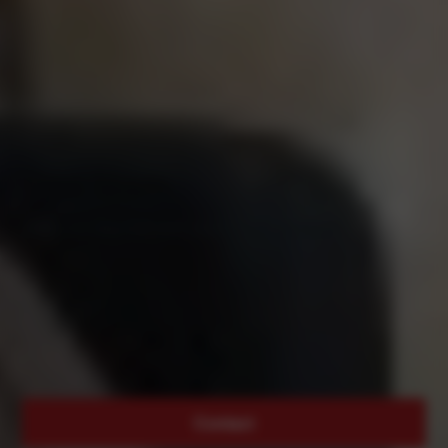
Ons team
staat elke dag met veel passie voor jou klaar!
Contact