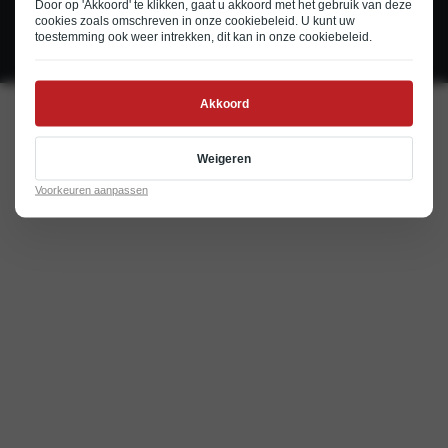
Door op 'Akkoord' te klikken, gaat u akkoord met het gebruik van deze
© 2026
Cookie en privacystatement
Disclaimer
cookies zoals omschreven in onze
cookiebeleid
. U kunt uw
toestemming ook weer intrekken, dit kan in onze
cookiebeleid
.
Realisatie door PowerKraut
Akkoord
Weigeren
Voorkeuren aanpassen