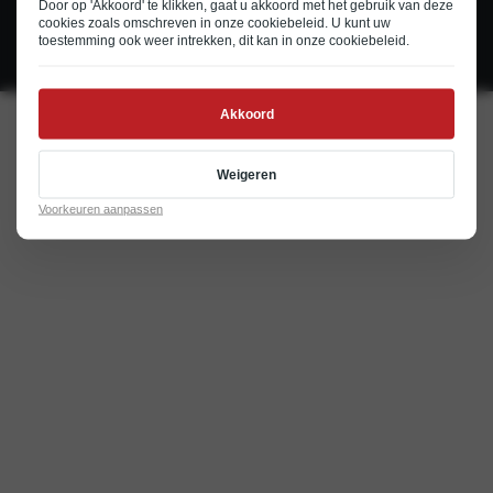
Door op 'Akkoord' te klikken, gaat u akkoord met het gebruik van deze
© 2026
Cookie en privacystatement
Disclaimer
cookies zoals omschreven in onze
cookiebeleid
. U kunt uw
toestemming ook weer intrekken, dit kan in onze
cookiebeleid
.
Realisatie door PowerKraut
Akkoord
Weigeren
Voorkeuren aanpassen