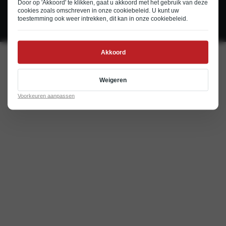
Door op 'Akkoord' te klikken, gaat u akkoord met het gebruik van deze
© 2026
Cookie en privacystatement
Disclaimer
cookies zoals omschreven in onze
cookiebeleid
. U kunt uw
toestemming ook weer intrekken, dit kan in onze
cookiebeleid
.
Realisatie door PowerKraut
Akkoord
Weigeren
Voorkeuren aanpassen