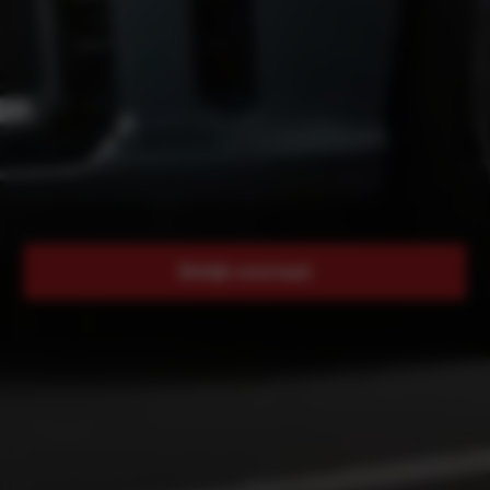
Tot € 2.000 inruilvoordeel
Kia Picanto
Bekijk voorraad