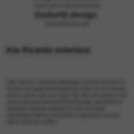
met je auto en de buitenwereld
Gedurfd design
dat past bij jouw stijl
Kia Picanto exterieur
Zelfs met zijn compacte afmetingen heeft de nieuwe Kia
Picanto een grote persoonlijkheid. Klaar om een nieuwe
draai te geven aan jouw eigen stijl. Met een exterieur dat
precies de juiste hoeveelheid behendige sportiviteit en
stedelijke scherpte uitstraalt. En een innovatief,
uitnodigend interieur dat perfect is afgestemd op jouw
stijl en allround comfort.