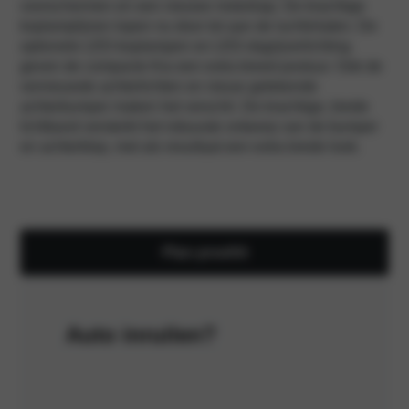
voorschermen en een nieuwe motorkap. De krachtige
koplamplijnen lopen nu door tot aan de luchtinlaten. De
optionele LED-koplampen en LED-dagrijverlichting
geven de compacte Kia een extra breed postuur. Ook de
vernieuwde achterlichten en nieuw getekende
achterbumper maken het verschil. De krachtige, brede
lichtband versterkt het robuuste ontwerp van de bumper
en achterklep, met als resultaat een extra brede look.
Plan proefrit
Auto inruilen?