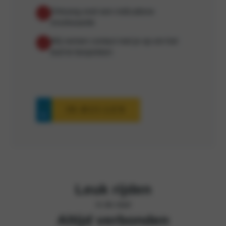
Ontvang snel een indicatieve
inruilwaarde
Wij nemen contact met je op om het
bod te bespreken
IN-RUI-LEN
Leuk rijden
in de stad
Altijd verbonden