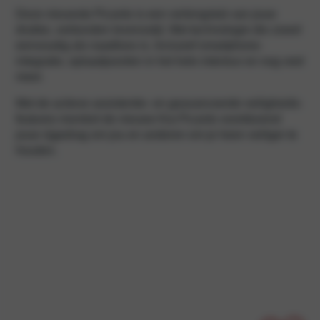
Deze nieuwste Picanto is een verlengstuk van jouw
drukke, verbonden levensstijl. Met technologie die zowel
eenvoudig als naadloos is. Inclusief smartphone-
integratie, oplaadpoorten in het hele interieur en nog veel
meer.
Met de actieve assistentie- en geavanceerde veiligheids-
features monitort de nieuwe Kia Picanto voortdurend
jouw rijgedrag om jou en anderen om je heen veiliger te
houden.