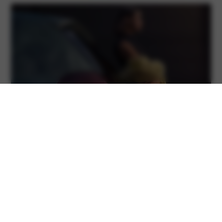
Specificaties
Standaard voorzien van o.a.
Autonome rijstrookvolgassistentie (LFA)
Autonome noodremassistentie (FCA)
14″ stalen velgen met sierdeksels