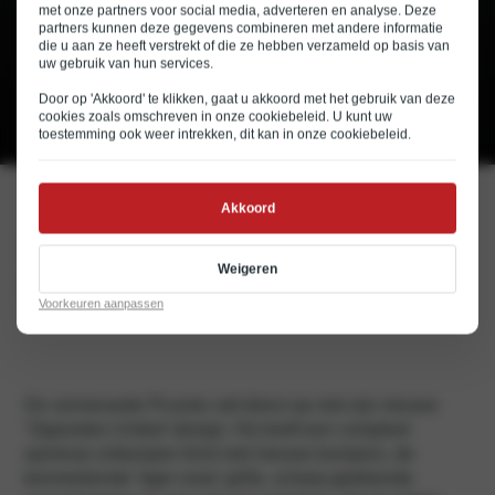
met onze partners voor social media, adverteren en analyse. Deze
partners kunnen deze gegevens combineren met andere informatie
die u aan ze heeft verstrekt of die ze hebben verzameld op basis van
€ 20.995
uw gebruik van hun services.
Rijklaar v.a.
€ 279
Private lease v.a. (p/mnd)
Door op 'Akkoord' te klikken, gaat u akkoord met het gebruik van deze
cookies zoals omschreven in onze
cookiebeleid
. U kunt uw
€ 200
Financial lease (p/mnd)
toestemming ook weer intrekken, dit kan in onze
cookiebeleid
.
Akkoord
Spannend design vindt
Weigeren
vrolijke rijervaring
Voorkeuren aanpassen
De vernieuwde Picanto valt direct op met zijn nieuwe
‘Opposites United’ design. Hij heeft een compleet
opnieuw ontworpen front met nieuwe bumpers, de
kenmerkende ‘tiger nose’ grille, scherp getekende