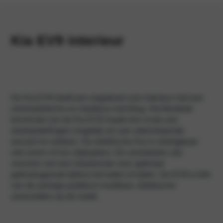
Kia EV9 interieur
De Kia EV9 heeft een ongekend ruim interieur met een
minimalistische en intuïtieve inrichting. Het flexibele
binnenste van de Kia EV9 maakt een scala aan
stoelopstellingen mogelijk om aan uiteenlopende
wensen te voldoen. De elektrische Kia is verkrijgbaar
met zeven of zes zitplaatsen. De voorstoelen zijn
voorzien van een relaxfunctie voor optimaal
gebruiksgemak tijdens het laden of rijden. De EV9 is één
van de weinige praktisch inzetbare, elektrische
zevenzitters op de markt.