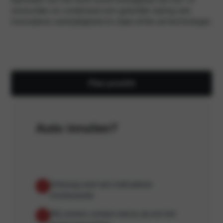
zevenzitter en combineert een gedurfde styling met
innovatieve veelzijdigheid en state-of-the-art technologie.
Plan proefrit
Auto inruilen?
Ontvang snel een indicatieve
inruilwaarde
Wij nemen contact met je op om het