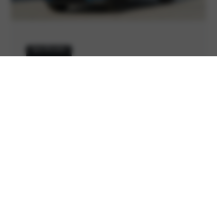
Specificaties
Standaard voorzien van o.a.
Snelwegassistentie (HDA 2.0)
Dodehoekassistentie (BCA)
LED-koplampen met intelligente
bochtverlichting
19″ lichtmetalen velgen
29″ panorama displays met navigatie en Kia
Connect
Stoelverwarming en stoelventilatie
voorstoelen
Elektrisch verstelbare voorstoelen
Elektrisch bedienbare achterklep met
handsfree functie
Parkeersensoren voor en achter