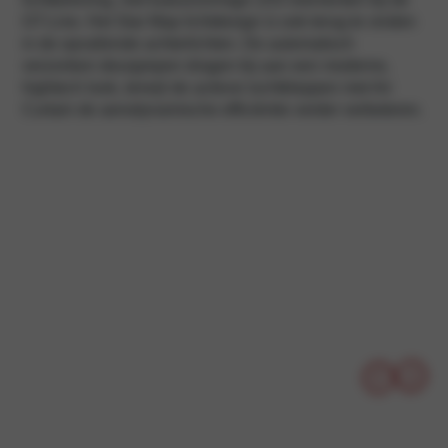
GT-Line. Het Star Map lichtdesign is ook terug te vinden
in de opvallende achterlichten. De automatisch
verzonken deurgrepen dragen bij aan een moderne,
hightech look, terwijl de actieve luchtkleppen met Air
Curtain de aerodynamische efficiëntie verder verbeteren.