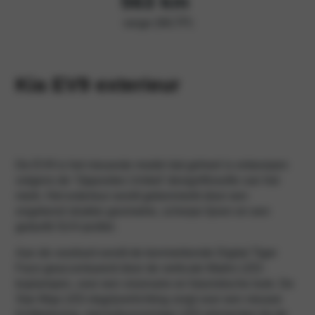
563 km
range (WLTP)
Kia EV9 exterieur
De EV9 is het nieuwste model dat geheel is ontworpen
volgens de ‘Opposites United’ designfilosofie van het
merk. Het exterieur wordt gekenmerkt door een
ongekend strakke geometrie, scherpe lijnen en een
gedurfd SUV-profiel.
Aan de voorkant wordt de kenmerkende Digital Tiger
Face geaccentueerd door de verticale Matrix LED-
koplampen, voor een visionaire en futuristische look. De
Star Map LED-dagrijverlichting zorgt voor een nieuwe
lichtbeleving, met kubusvormige LED-elementen bij de