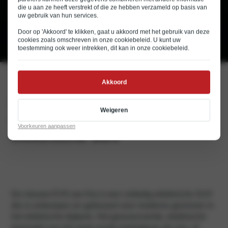
die u aan ze heeft verstrekt of die ze hebben verzameld op basis van
€ 59.995
uw gebruik van hun services.
Rijklaar v.a.
€ 959
Private lease v.a. (p/mnd)
Door op 'Akkoord' te klikken, gaat u akkoord met het gebruik van deze
cookies zoals omschreven in onze
cookiebeleid
. U kunt uw
€ 434
Financial lease (p/mnd)
toestemming ook weer intrekken, dit kan in onze
cookiebeleid
.
Akkoord
Een nieuwe visie op het
Weigeren
design van een 100%
Voorkeuren aanpassen
elektrische SUV
De nieuwe EV9 van Kia is een volledig elektrische SUV
die is ontworpen en gebouwd voor moderne gezinnen in
het elektrische tijdperk. Het geavanceerde, elektrische
topmodel van het merk wordt verkrijgbaar als zes- of