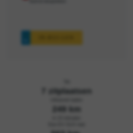
bod te bespreken
IN-RUI-LEN
Tot
7 zitplaatse
n
Ultrasnel laden
249 km
in 15 minuten
Een EV SUV met