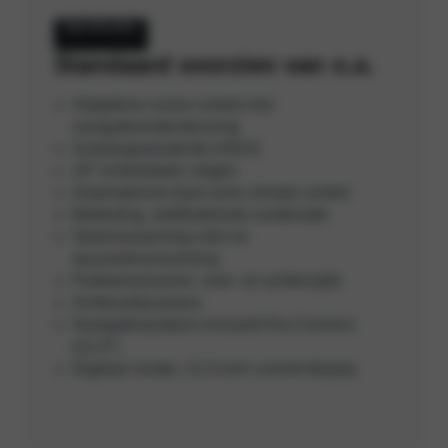
Specificaties
Standaard voorzien van o.a.
Adaptieve cruise control met
navigatieondersteuning
Snelwegassistentie (HDA)
19″ lichtmetalen velgen
Automatische dual zone climate control
Bekleding, stof/lederlook combinatie
Stoelverwarming vόόr en
stuurwielverwarming
Parkeersensoren, voor- en achterzijde
Achteruitrijcamera
Navigatiesysteem inclusief Kia Connect
(12,3″)
Digitaal cluster, 12,3 inch curved display