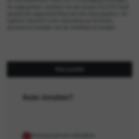
en vooruitstrevend. Klaar om u in beweging te brengen.
De uitgesproken voorkant van de nieuwe Kia EV6 heeft
opvallende dagrijverlichting met Star Map-graphics. Dit
hightech element is een aanvulling op het brede,
dynamische karakter van de motorkap en bumper.
Plan proefrit
Auto inruilen?
Ontvang snel een indicatieve