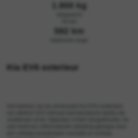
1.800
kg
trekgewicht
Tot wel
582 km
elektrische range
Kia EV6 exterieur
Het exterieur van de vernieuwde Kia EV6 combineert
een atletisch SUV-silhouet met futuristische details die
voortkomen uit de ‘Opposites United’ designfilosofie. De
auto heeft een zelfverzekerde uitstraling gekregen door
een volledig herontworpen voorzijde en scherpe,