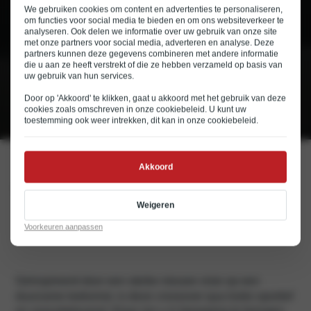
We gebruiken cookies om content en advertenties te personaliseren,
om functies voor social media te bieden en om ons websiteverkeer te
analyseren. Ook delen we informatie over uw gebruik van onze site
met onze partners voor social media, adverteren en analyse. Deze
partners kunnen deze gegevens combineren met andere informatie
die u aan ze heeft verstrekt of die ze hebben verzameld op basis van
€ 44.995
uw gebruik van hun services.
Rijklaar v.a.
€ 724
Private lease v.a. (p/mnd)
Door op 'Akkoord' te klikken, gaat u akkoord met het gebruik van deze
cookies zoals omschreven in onze
cookiebeleid
. U kunt uw
€ 326
Financial lease (p/mnd)
toestemming ook weer intrekken, dit kan in onze
cookiebeleid
.
Akkoord
Technology that moves you
Weigeren
Voorkeuren aanpassen
Geïnspireerd door een sterke nieuwe visie op een
duurzame toekomst, is deze crossover qua looks sportief