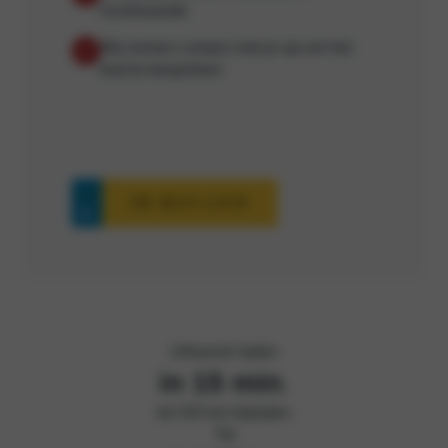
inruilwaarde
Wij nemen contact met je op om het
bod te bespreken
IN-RUI-LEN
Ultrasnel laden
in 15 min
.
tot 343 km bijladen
Tot