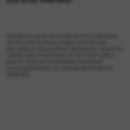
Het interieur van de vernieuwde Kia EV6 is ontworpen
als een moderne, lounge-achtige leefruimte waar
technologie en duurzaamheid samenkomen. Dankzij het
volledig vlakke vloerontwerp van het E-GMP platform
biedt de cabine een uitzonderlijke hoeveelheid
bewegingsvrijheid en een ruimtelijk gevoel voor alle
inzittenden.