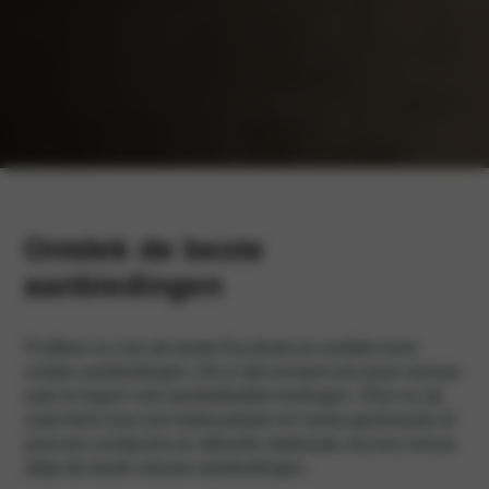
Ontdek de beste
aanbiedingen
Profiteer nu van de beste Kia deals en ontdek onze
unieke aanbiedingen. Dit is hét moment om jouw nieuwe
auto te kopen met aantrekkelijke kortingen. Of je nu op
zoek bent naar een betrouwbare en ruime gezinsauto of
juist een compacte en stijlvolle stadsauto, bij ons vind je
altijd de beste nieuwe aanbiedingen.