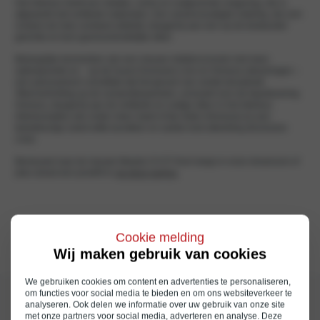
Het interieur biedt een strakke, ruime en rustgevende omgeving, die is
afgewerkt met verfijnde materialen. Een vereenvoudigde indeling, die zich
rondom de hele voorkant uitstrekt, draagt bij aan een op de bestuurder
gerichte en toch gezinsvriendelijke sfeer.
Belangrijke kenmerken zijn een nieuwe middenconsole met meer
opbergruimte en – op de luxure Exclusive-Line en Homura uitvoeringen –
een panoramisch schuifdak dat het gevoel van ruimte benadrukt.
Sfeerverlichting op de voorportierpanelen, exclusief voor de topuitvoering
Homura, draagt bij aan de verfijnde en rustige sfeer in het interieur.
Interieuropties zijn onder meer zwart of tan leder (Homura) en een
tweekleurige zwart-witte kunstleer en suède-look afwerking (Exclusive-
Line).
Benieuwd naar de nieuwe Mazda CX-5? Kom langs in onze showroom of
plan alvast een proefrit in
via deze pagina
.
Cookie melding
←
Vorige
Volgende
→
Wij maken gebruik van cookies
We gebruiken cookies om content en advertenties te personaliseren,
om functies voor social media te bieden en om ons websiteverkeer te
analyseren. Ook delen we informatie over uw gebruik van onze site
met onze partners voor social media, adverteren en analyse. Deze