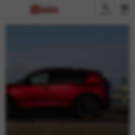
Zoeken
Menu
Nu in de showroom: de
volledig nieuwe Mazda
CX-5