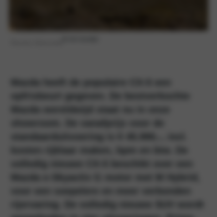
|
9 min leestijd
Remko Kleinveld
Mazda heeft de populaire CX-5 een
opfrisbeurt gegeven. De bestverkochte
Mazda wereldwijd staat nu in onze
showroom. De vanafprijs voor de
standaarduitvoering is € 45.990,-, incl.
kosten rijklaar maken, bpm en btw. De
volledig nieuwe CX-5 beschikt over een
Mazda e-Skyactiv G motor met M Hybrid,
voor een soepelere en meer verbonden
rijervaring. De volledig nieuwe SUV wordt