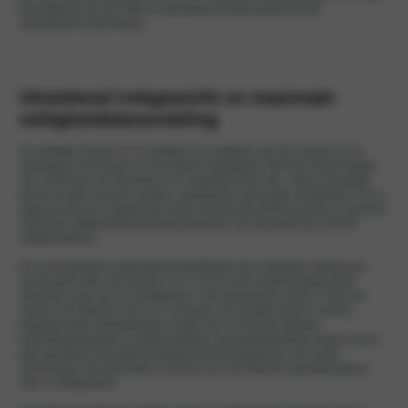
beschikbaar zijn als FWD en standaard worden geleverd met
automatische transmissie.
Uitstekend trekgewicht en maximale
veiligheidsbeoordeling
De volledig nieuwe CX-5 profiteert van updates aan het chassis en de
ophanging, wat zorgt voor een betere wegligging. Met een trekvermogen
van 2.000 kg is de nieuwste CX-5 capabeler dan ooit – klaar om gelijke
tred te houden met een actieve, dynamische levensstijl. De Mazda CX-5 is
uitgerust met een uitgebreide reeks vernieuwde ADAS-functies en heeft de
maximale vijfsterrenbeoordeling behaald in de nieuwste Euro NCAP-
veiligheidstests.
De connectiviteit en gebruiksvriendelijkheid zijn verbeterd, dankzij een
vernieuwde HMI. Het nieuwe 12,9- of 15,6-inch middendisplay biedt
interactie zoals op een smartphone, met aanpasbare menu’s. Voor het
eerst in een Mazda is de CX-5 voorzien van Google built-in, wat het
dagelijks rijden gemakkelijker maakt. Een 10,25-inch digitaal
instrumentenpaneel en gestroomlijnde stuurwielbediening zorgen ervoor
dat essentiële informatie duidelijk wordt weergegeven. De luxure
uitvoeringen zijn bovendien voorzien van een Bose®2-geluidssysteem
met 12 luidsprekers.