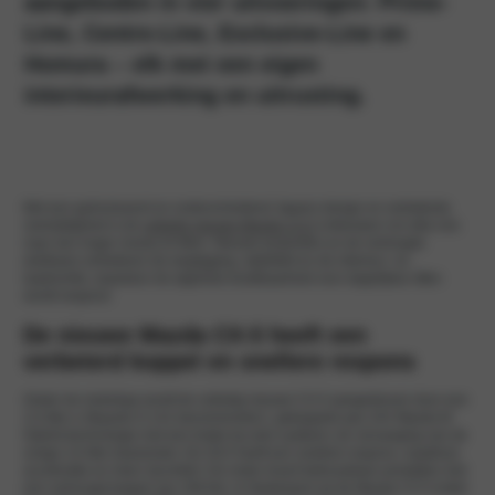
aangeboden in vier uitvoeringen: Prime-
Line, Centre-Line, Exclusive-Line en
Homura – elk met een eigen
interieurafwerking en uitrusting.
Met een geëvolueerd en onderscheidend Japans design en verbeterde
veelzijdigheid is de
volledig nieuwe Mazda CX-5
ontworpen om elke reis
naar een hoger niveau te tillen. Nieuwe proporties en de verlengde
wielbasis verbeteren de wegligging, stabiliteit en de interieur- en
laadruimte, waardoor de algehele bruikbaarheid voor dagelijkse ritten
wordt vergroot.
De nieuwe Mazda CX-5 heeft een
verbeterd koppel en snellere respons
Onder de motorkap wordt de volledig nieuwe CX-5 aangedreven door een
2,5-liter e-Skyactiv G 141-benzinemotor1, gekoppeld aan 24V Mazda M
Hybrid-technologie met een brake-by-wire-systeem, ter vervanging van de
vorige 2,0-liter basismotor. De SUV heeft een snellere respons, naadloze
acceleratie en meer rijcomfort. De motor levert betrouwbare prestaties met
een verhoogd koppel van 238 Nm. In Nederland zal de Mazda CX-5 enkel