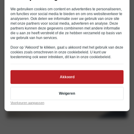
kanaal
van Kia.
We gebruiken cookies om content en advertenties te personaliseren,
om functies voor social media te bieden en om ons websiteverkeer te
analyseren. Ook delen we informatie over uw gebruik van onze site
met onze partners voor social media, adverteren en analyse. Deze
partners kunnen deze gegevens combineren met andere informatie
die u aan ze heeft verstrekt of die ze hebben verzameld op basis van
uw gebruik van hun services.
Door op 'Akkoord' te klikken, gaat u akkoord met het gebruik van deze
cookies zoals omschreven in onze
cookiebeleid
. U kunt uw
toestemming ook weer intrekken, dit kan in onze
cookiebeleid
.
Akkoord
Weigeren
Voorkeuren aanpassen