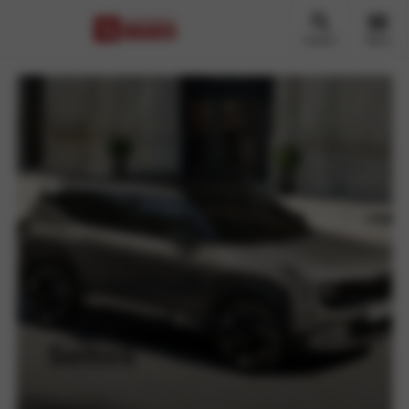
Zoeken
Menu
Kia onthult de
compleet nieuwe
Seltos