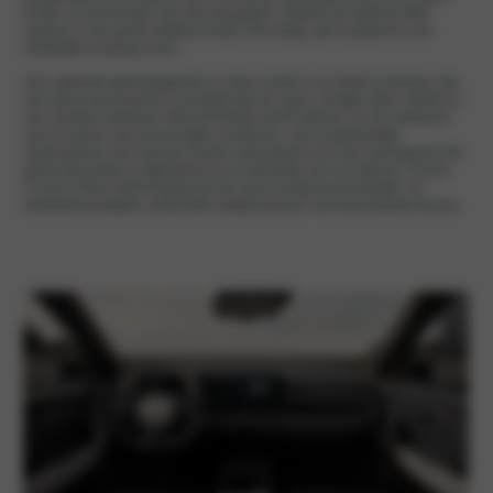
hoofd- en beenruimte voor alle passagiers. Dankzij het Shift-by-Wire
systeem is een grote middenconsole niet nodig, wat resulteert in een
ruimtelijke ervaring voorin.
Voor optimaal gebruiksgemak en extra comfort is de Seltos leverbaar met
een breed panoramisch zonnedak dat een open, luchtige sfeer creëert en
een variabel instelbare sfeerverlichting met 64 kleuren om de ambiance
aan te passen aan persoonlijke voorkeuren. Het hoogwaardige
audiosysteem van Harman Kardon staat garant voor een meeslepend hifi-
geluid dat perfect is afgestemd op de akoestiek van het interieur. De Kia
Connect Store biedt toegang tot een groot aantal personalisatie- en
entertainmentopties, waaronder display thema’s van bijvoorbeeld Disney.