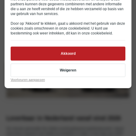
Een panoramisch display met twee 12,3-inch
partners kunnen deze gegevens combineren met andere informatie
die u aan ze heeft verstrekt of die ze hebben verzameld op basis van
schermen
uw gebruik van hun services.
AI-assistent op basis van generatieve AI voor een
natuurlijke, gesprekservaring
Door op 'Akkoord' te klikken, gaat u akkoord met het gebruik van deze
cookies zoals omschreven in onze
cookiebeleid
. U kunt uw
Over-the-Air software-updates
toestemming ook weer intrekken, dit kan in onze
cookiebeleid
.
Digital Key 2.0
Akkoord
Weigeren
Voorkeuren aanpassen
Leverbaar in Nederland vanaf eind 2026
De nieuwe generatie Kia Seltos wordt gefaseerd geïntroduceerd. Vanaf
eind deze maand is de Seltos te bestellen in India. In de loop van 2026