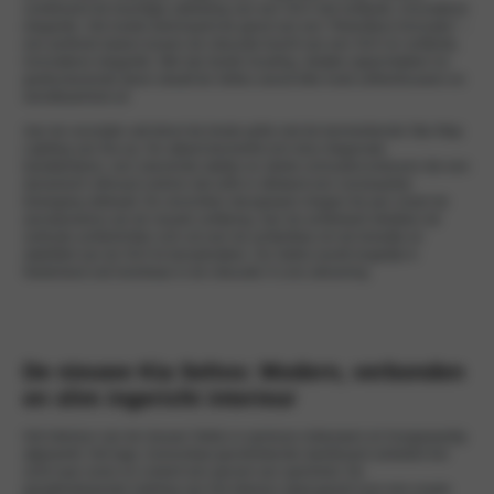
combineert de krachtige uitstraling van een SUV met verfijnde, innovatieve
elegantie. Het model belichaamt de geest van een ‘Relentless Innovator’ –
een perfecte balans tussen de robuuste kracht van een SUV en verfijnde,
innovatieve elegantie. Met zijn brede houding, strakke oppervlakken en
gestructureerde lijnen straalt de Seltos vanuit elke hoek zelfvertrouwen en
wendbaarheid uit.
Aan de voorzijde valt direct de brede grille met de kenmerkende Star Map
Lighting van Kia op. De zijkant kenmerkt zich door diagonale
karakterlijnen, een zwevende daklijn en sterke schoudercontouren die een
dynamisch silhouet creëren dat zelfs in stilstand een voorwaartse
beweging uitstraalt. De verzonken deurgrepen dragen bij aan zowel de
aerodynamica als de visuele verfijning. Aan de achterkant strekken de
verticale achterlichten zich uit over de achterklep om de breedte en
stabiliteit van de SUV te benadrukken. De Seltos wordt mogelijk in
Nederland ook leverbaar in de robuuste X-Line uitvoering.
De nieuwe Kia Seltos: Modern, verbonden
en slim ingericht interieur
Het interieur van de nieuwe Seltos is opnieuw ontworpen en hoogwaardig
afgewerkt. Het lage, horizontaal georiënteerde dashboard verbetert het
zicht naar voren en creëert een gevoel van openheid. De
geoptimaliseerde indeling van het interieur staat garant voor een royale