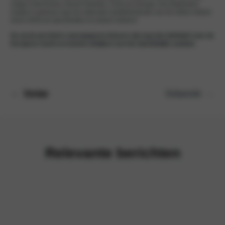
volgen Zuid-Korea, Noord-Amerika, China en Europa. Kia Nederland
maakt in aanloop naar de nationale marktintroductie van de Seltos Hybrid
(eind 2026) de specificaties en prijzen bekend.
De op de persfoto’s weergegeven kleuren zijn nog niet definitief voor de
Europese markt en kunnen afwijken van het uiteindelijke aanbod.
←
Vorige
Volgende
→
Relevante berichten