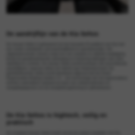
De aandrijflijn van de Kia Seltos
De nieuwe Seltos is gebaseerd op het nieuwste K3-platform van Kia met
een verder verbeterde carrosseriestijfheid en geluidsisolatie. Het
uitgebalanceerde chassis zorgt voor een soepele en stabiele wegligging,
terwijl de geoptimaliseerde ophanging en besturing bijdragen aan extra
stabiliteit en controle. De nieuwe Seltos wordt leverbaar met verschillende
aandrijflijnen, waarvan alleen de Hybrid naar Nederland komt. De
geëlektrificeerde Seltos wordt standaard uitgerust met het Smart
Regenerative Braking System 3.0 – een technologie die het regeneratieve
remmen automatisch aanpast op basis van verkeersstromen en
navigatiegegevens om de energieterugwinning te optimaliseren.
De Kia Seltos is hightech, veilig en
praktisch
De compleet nieuwe Seltos heeft, net als de andere modellen van Kia,