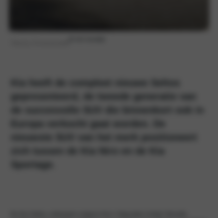
|
9 min leestijd
Hanny Groeneveld
Kia heeft de compleet nieuwe Seltos
gepresenteerd, de tweede generatie van
de succesvolle SUV die binnenkort ook in
Europa verkocht gaat worden. De
nieuwste SUV van het merk positioneert
zich tussen de Kia Niro en de Kia
Sportage.
De Kia Seltos, ontworpen volgens Kia’s ‘Opposites United’-filosofie,