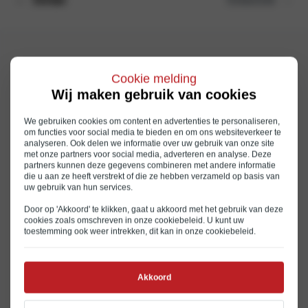
Relevante berichten
Cookie melding
Wij maken gebruik van cookies
We gebruiken cookies om content en advertenties te personaliseren,
om functies voor social media te bieden en om ons websiteverkeer te
analyseren. Ook delen we informatie over uw gebruik van onze site
met onze partners voor social media, adverteren en analyse. Deze
partners kunnen deze gegevens combineren met andere informatie
die u aan ze heeft verstrekt of die ze hebben verzameld op basis van
uw gebruik van hun services.
Door op 'Akkoord' te klikken, gaat u akkoord met het gebruik van deze
cookies zoals omschreven in onze
cookiebeleid
. U kunt uw
toestemming ook weer intrekken, dit kan in onze
cookiebeleid
.
Akkoord