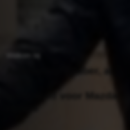
Welkom bij
Autobedrijf Braber, al
jaren
vertrouwd voor Mazda
rijders