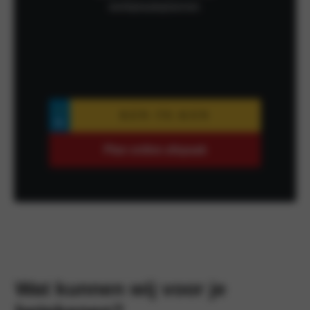
werkplaatsplanner.
Plan online afspaak
Wat kunnen wij voor je