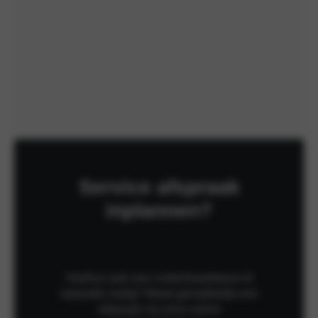
Service afspraak
inplannen?
Heeft je auto een onderhoudsbeurt of
reparatie nodig? Maak gemakkelijk een
afspraak via onze online