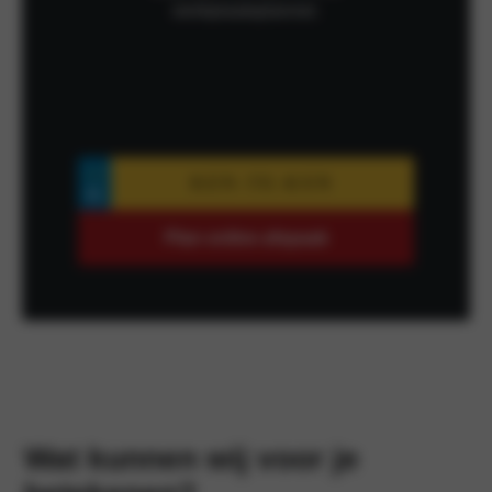
werkplaatsplanner.
Plan online afspaak
Wat kunnen wij voor je