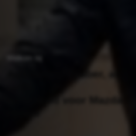
Welkom bij
Autobedrijf Braber, al
jaren
vertrouwd voor Mazda
rijders