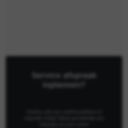
Service afspraak
inplannen?
Heeft je auto een onderhoudsbeurt of
reparatie nodig? Maak gemakkelijk een
afspraak via onze online