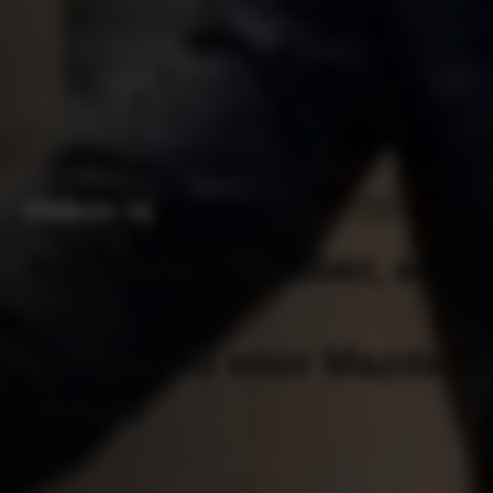
Welkom bij
Autobedrijf Braber, al
jaren
vertrouwd voor Mazda
rijders