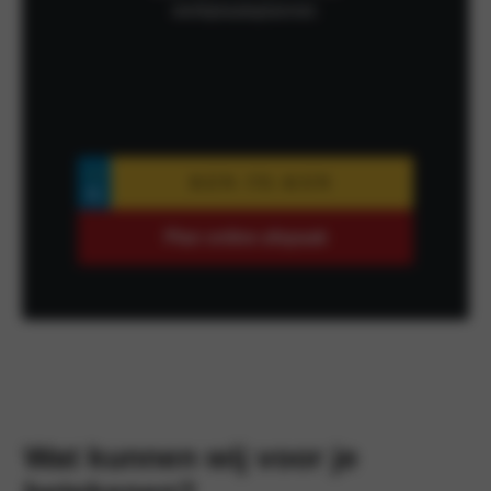
werkplaatsplanner.
Plan online afspaak
Wat kunnen wij voor je