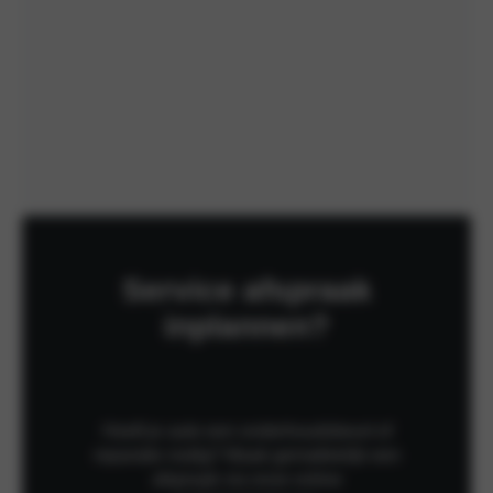
Service afspraak
inplannen?
Heeft je auto een onderhoudsbeurt of
reparatie nodig? Maak gemakkelijk een
afspraak via onze online