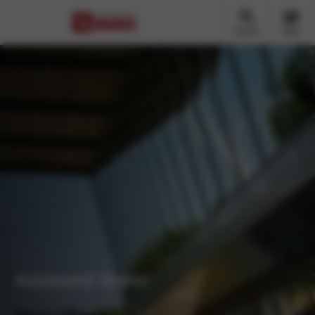
Zoeken
Menu
Autobedrijf Braber