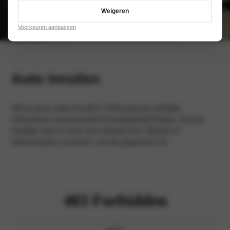
Weigeren
Voorkeuren aanpassen
Auto Inruilen
Wil je jouw auto inruilen? Ontvang een eerlijke
indicatieve inruilwaarde bij Autobedrijf Braber. Ruil je
huidige auto in voor een nieuwe Kia, Mazda of
betrouwbare occasion. Vul de gegevens in!