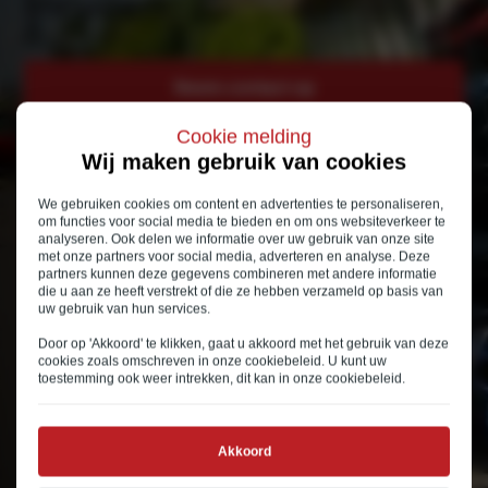
Inruilen
Neem contact op
Cookie melding
Bekijk modellen
Wij maken gebruik van cookies
Bekijk voorraad
We gebruiken cookies om content en advertenties te personaliseren,
om functies voor social media te bieden en om ons websiteverkeer te
analyseren. Ook delen we informatie over uw gebruik van onze site
met onze partners voor social media, adverteren en analyse. Deze
partners kunnen deze gegevens combineren met andere informatie
die u aan ze heeft verstrekt of die ze hebben verzameld op basis van
uw gebruik van hun services.
Door op 'Akkoord' te klikken, gaat u akkoord met het gebruik van deze
cookies zoals omschreven in onze
cookiebeleid
. U kunt uw
toestemming ook weer intrekken, dit kan in onze
cookiebeleid
.
Akkoord