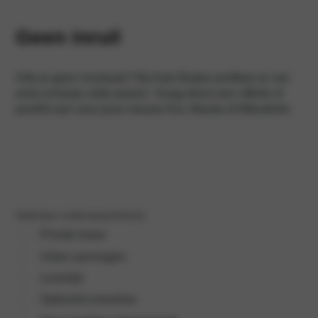
Geen inruil
Heb je geen inruilauto? Bij Auto Braber profiteer je van
extra scherpe netto prijzen. Vraag direct een offerte of
proefrit aan voor jouw nieuwe Kia, Mazda of Mitsubishi.
Selecteer onderwerp
(Vereist)
Private lease
Video aanvragen
Levertijd
Opties/Accessoires