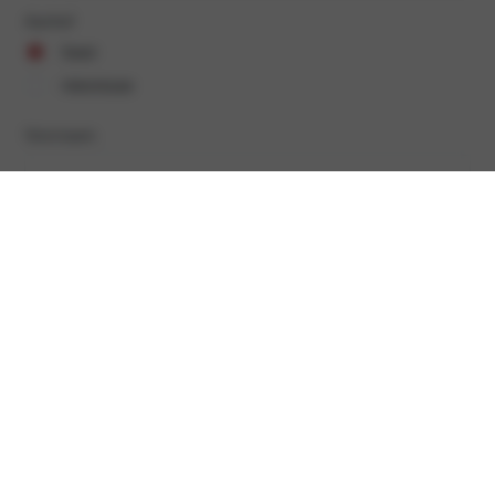
Aanhef
heer
mevrouw
Voornaam
Achternaam
(Vereist)
E-mailadres
(Vereist)
Telefoonnummer
(Vereist)