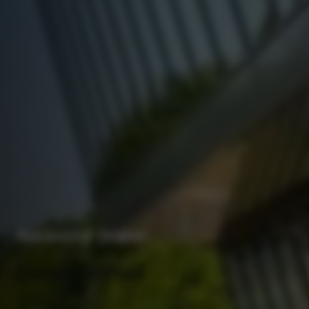
Autobedrijf Braber
Geen inruil