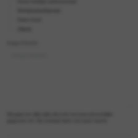
Onze huidige autovoorraad
Werkplaatsafspraak
Geen inruil
Offerte
Vraag of bericht
Wij gaan ten allen tijde discreet met jouw persoonlijke
gegevens om. Bij voorbaat dank voor jouw reactie.