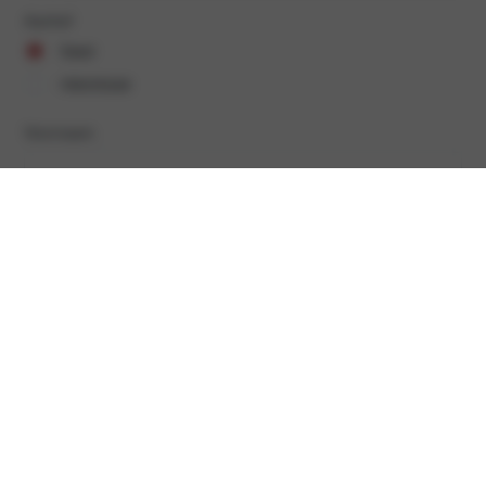
Aanhef
heer
mevrouw
Voornaam
Achternaam
(Vereist)
E-mailadres
(Vereist)
Telefoonnummer
(Vereist)