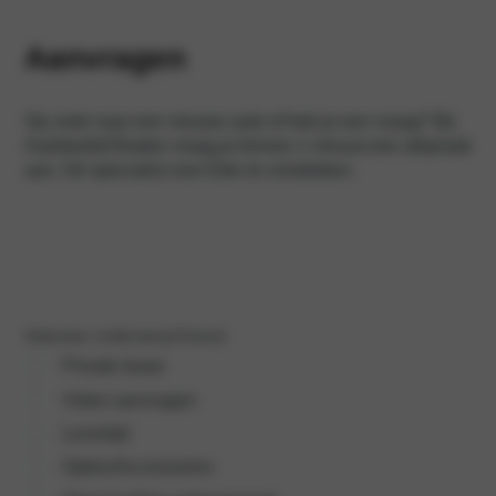
Aanvragen
Op zoek naar een nieuwe auto of heb je een vraag? Bij
Autobedrijf Braber vraag je binnen 1 minuut een afspraak
aan. Dé specialist voor Ede en omstreken.
Selecteer onderwerp
(Vereist)
Private lease
Video aanvragen
Levertijd
Opties/Accessoires