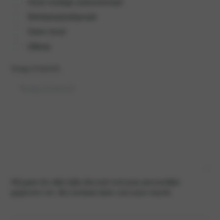
Onze huidige autovoorraad
Werkplaatsafspraak
Geen inruil
Offerte
Vraag of bericht
Wij gaan ten allen tijde discreet met jouw persoonlijke
gegevens om. Bij voorbaat dank voor jouw reactie.